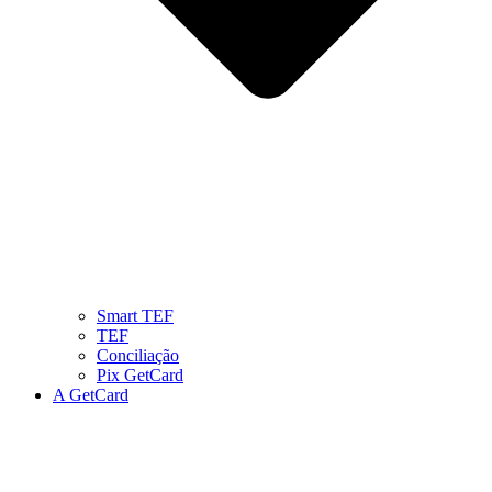
Smart TEF
TEF
Conciliação
Pix GetCard
A GetCard