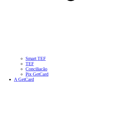
Smart TEF
TEF
Conciliação
Pix GetCard
A GetCard