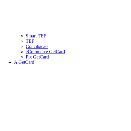
Smart TEF
TEF
Conciliação
eCommerce GetCard
Pix GetCard
A GetCard