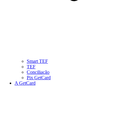
Smart TEF
TEF
Conciliação
Pix GetCard
A GetCard