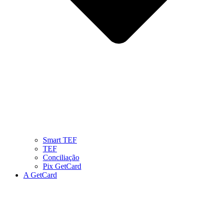
Smart TEF
TEF
Conciliação
Pix GetCard
A GetCard