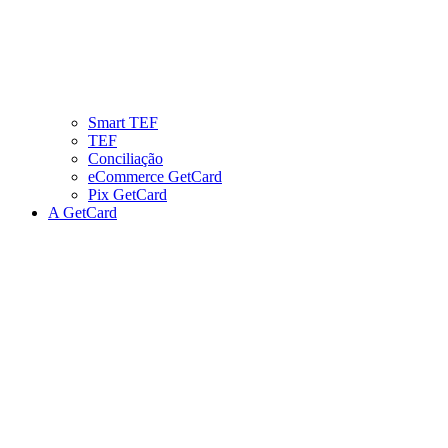
Smart TEF
TEF
Conciliação
eCommerce GetCard
Pix GetCard
A GetCard