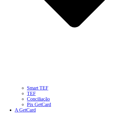
Smart TEF
TEF
Conciliação
Pix GetCard
A GetCard