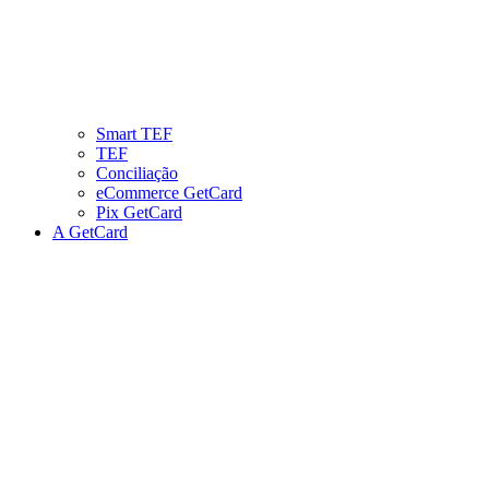
Smart TEF
TEF
Conciliação
eCommerce GetCard
Pix GetCard
A GetCard