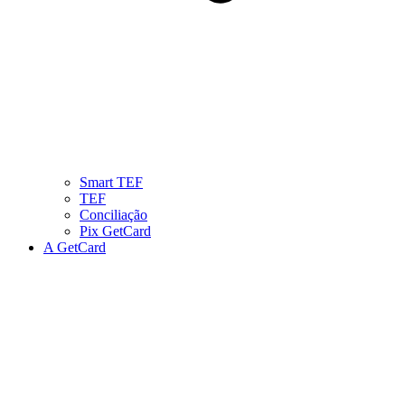
Smart TEF
TEF
Conciliação
Pix GetCard
A GetCard