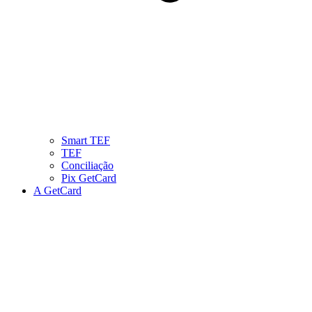
Smart TEF
TEF
Conciliação
Pix GetCard
A GetCard