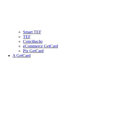
Smart TEF
TEF
Conciliação
eCommerce GetCard
Pix GetCard
A GetCard