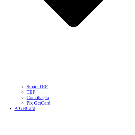
Smart TEF
TEF
Conciliação
Pix GetCard
A GetCard