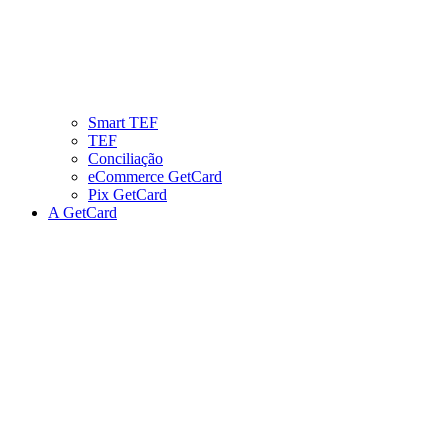
Smart TEF
TEF
Conciliação
eCommerce GetCard
Pix GetCard
A GetCard