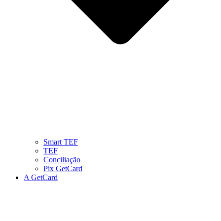
Smart TEF
TEF
Conciliação
Pix GetCard
A GetCard