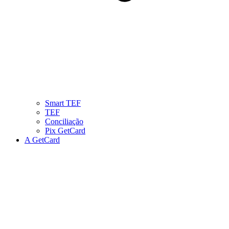
Smart TEF
TEF
Conciliação
Pix GetCard
A GetCard