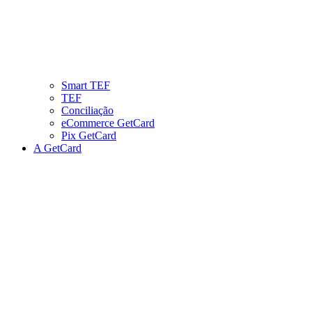
Smart TEF
TEF
Conciliação
eCommerce GetCard
Pix GetCard
A GetCard