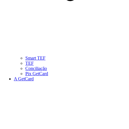
Smart TEF
TEF
Conciliação
Pix GetCard
A GetCard