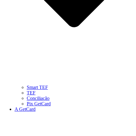
Smart TEF
TEF
Conciliação
Pix GetCard
A GetCard