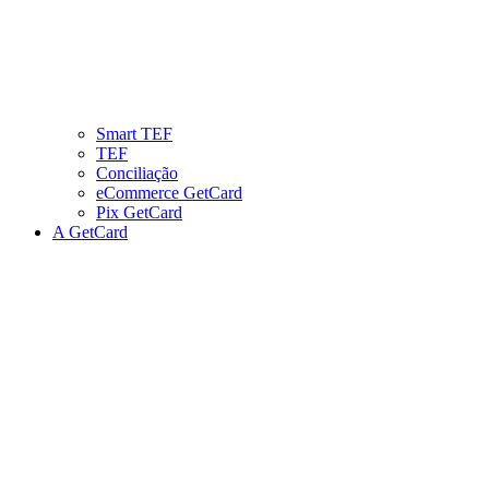
Smart TEF
TEF
Conciliação
eCommerce GetCard
Pix GetCard
A GetCard