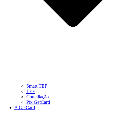
Smart TEF
TEF
Conciliação
Pix GetCard
A GetCard