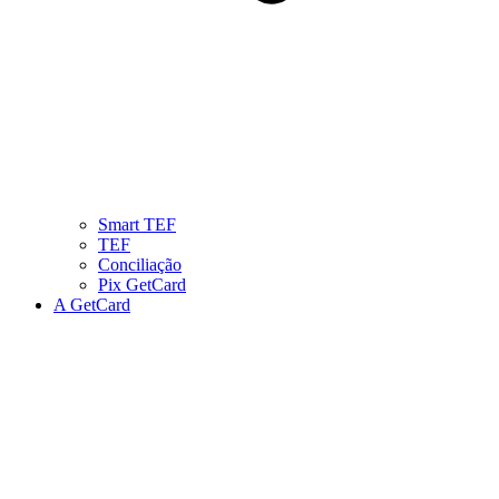
Smart TEF
TEF
Conciliação
Pix GetCard
A GetCard